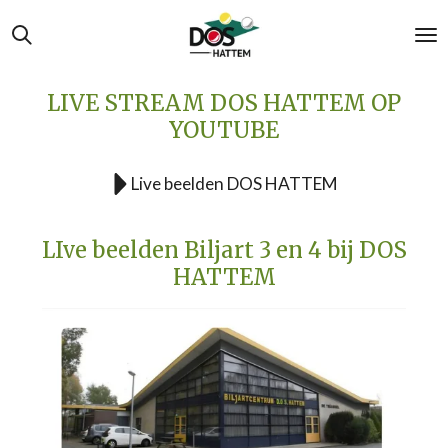
Ga
direct
naar
de
LIVE STREAM DOS HATTEM OP
hoofdinhoud
YOUTUBE
Live beelden DOS HATTEM
LIve beelden Biljart 3 en 4 bij DOS
HATTEM